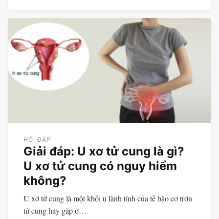
HỎI ĐÁP
Giải đáp: U xơ tử cung là gì?
U xơ tử cung có nguy hiểm
không?
U xơ tử cung là một khối u lành tính của tế bào cơ trơn
tử cung hay gặp ở…