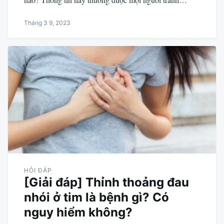
Tháng 3 9, 2023
HỎI ĐÁP
[Giải đáp] Thỉnh thoảng đau
nhói ở tim là bệnh gì? Có
nguy hiểm không?