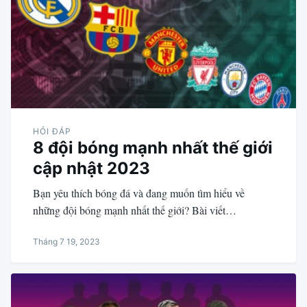
HỎI ĐÁP
8 đội bóng mạnh nhất thế giới
cập nhật 2023
Bạn yêu thích bóng đá và đang muốn tìm hiểu về
những đội bóng mạnh nhất thế giới? Bài viết…
Tháng 7 19, 2023