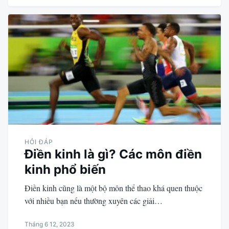
HỎI ĐÁP
Điền kinh là gì? Các môn điền
kinh phổ biến
Điền kinh cũng là một bộ môn thể thao khá quen thuộc
với nhiều bạn nếu thường xuyên các giải…
Tháng 6 12, 2023