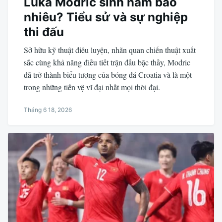
Luka Modric sinh năm bao
nhiêu? Tiểu sử và sự nghiệp
thi đấu
Sở hữu kỹ thuật điêu luyện, nhãn quan chiến thuật xuất
sắc cùng khả năng điều tiết trận đấu bậc thầy, Modric
đã trở thành biểu tượng của bóng đá Croatia và là một
trong những tiền vệ vĩ đại nhất mọi thời đại.
Tháng 6 18, 2026