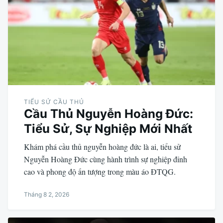
TIỂU SỬ CẦU THỦ
Cầu Thủ Nguyễn Hoàng Đức:
Tiểu Sử, Sự Nghiệp Mới Nhất
Khám phá cầu thủ nguyễn hoàng đức là ai, tiểu sử
Nguyễn Hoàng Đức cùng hành trình sự nghiệp đỉnh
cao và phong độ ấn tượng trong màu áo ĐTQG.
Tháng 8 2, 2026