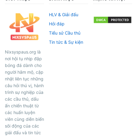
HLV & Giải đấu
Hỏi đáp
Tiểu sử Cầu thủ
Tin tức & Sự kiện
Nixsyspaus.org là
nơi hội tụ nhịp đập
bóng đá dành cho
người hâm mộ, cập
nhật liên tục những
câu hỏi thú vị, hành
trình sự nghiệp của
các cầu thủ, dấu
ấn chiến thuật từ
các huấn luyện
viên cùng diễn biến
sôi động của các
giải đấu và tin tức