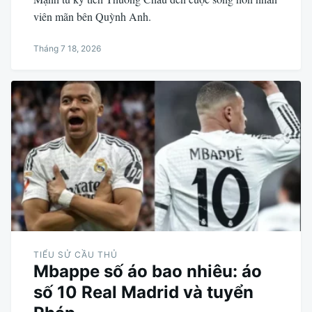
viên mãn bên Quỳnh Anh.
Tháng 7 18, 2026
TIỂU SỬ CẦU THỦ
Mbappe số áo bao nhiêu: áo
số 10 Real Madrid và tuyển