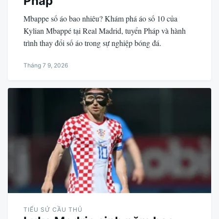
Pháp
Mbappe số áo bao nhiêu? Khám phá áo số 10 của
Kylian Mbappé tại Real Madrid, tuyển Pháp và hành
trình thay đổi số áo trong sự nghiệp bóng đá.
Tháng 7 9, 2026
TIỂU SỬ CẦU THỦ