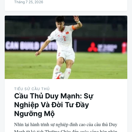
Tháng 7 25, 2026
TIỂU SỬ CẦU THỦ
Cầu Thủ Duy Mạnh: Sự
Nghiệp Và Đời Tư Đầy
Ngưỡng Mộ
Nhìn lại hành trình sự nghiệp đỉnh cao của cầu thủ Duy
Mạnh từ kỳ tích Thường Châu đến cuộc sống hôn nhân