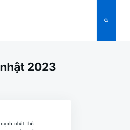
 nhật 2023
mạnh nhất thế