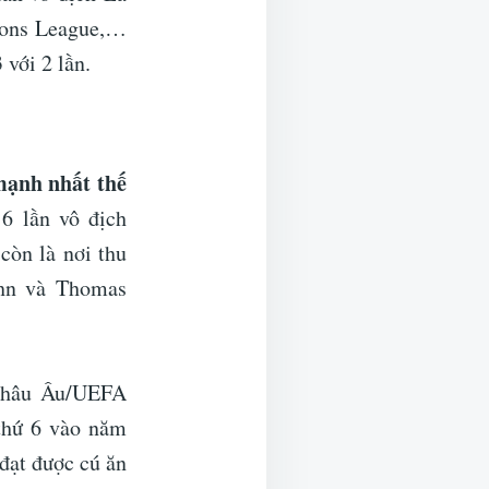
ions League,…
3 với 2 lần.
mạnh nhất thế
6 lần vô địch
òn là nơi thu
ahn và Thomas
 châu Âu/UEFA
 thứ 6 vào năm
 đạt được cú ăn