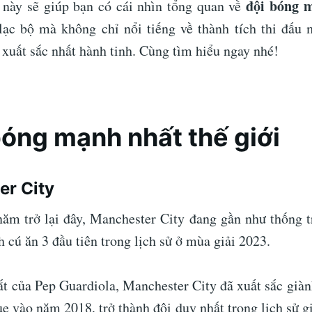
đội bóng 
t này sẽ giúp bạn có cái nhìn tổng quan về
 lạc bộ mà không chỉ nổi tiếng về thành tích thi đấu
 xuất sắc nhất hành tinh. Cùng tìm hiểu ngay nhé!
bóng mạnh nhất thế giới
er City
ăm trở lại đây, Manchester City đang gần như thống t
 cú ăn 3 đầu tiên trong lịch sử ở mùa giải 2023.
ắt của Pep Guardiola, Manchester City đã xuất sắc giàn
e vào năm 2018, trở thành đội duy nhất trong lịch sử gi