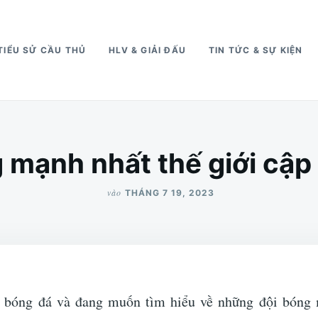
TIỂU SỬ CẦU THỦ
HLV & GIẢI ĐẤU
TIN TỨC & SỰ KIỆN
g mạnh nhất thế giới cập
vào
THÁNG 7 19, 2023
h bóng đá và đang muốn tìm hiểu về những đội bóng 