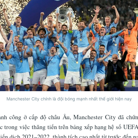
Manchester City chính là đội bóng mạnh nhất thế giới hiện nay
ành công ở cấp độ châu Âu, Manchester City đã chứn
c trong việc thăng tiến trên bảng xếp hạng hệ số UEFA, 
iến dịch 2021–2022, thành tích cao nhất từ trước đến na