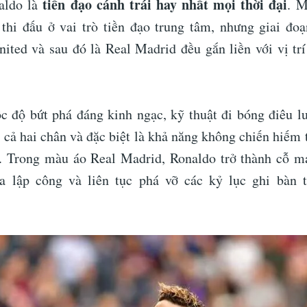
tiền đạo cánh trái hay nhất mọi thời đại
aldo là
. M
thi đấu ở vai trò tiền đạo trung tâm, nhưng giai đoạ
ited và sau đó là Real Madrid đều gắn liền với vị trí
c độ bứt phá đáng kinh ngạc, kỹ thuật đi bóng điêu l
 cả hai chân và đặc biệt là khả năng không chiến hiếm 
. Trong màu áo Real Madrid, Ronaldo trở thành cỗ m
a lập công và liên tục phá vỡ các kỷ lục ghi bàn 