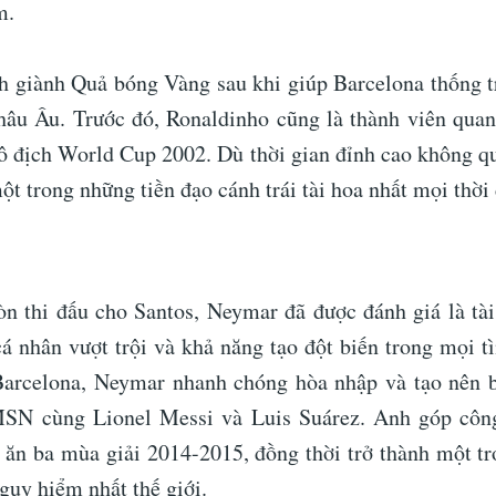
m.
 giành Quả bóng Vàng sau khi giúp Barcelona thống t
âu Âu. Trước đó, Ronaldinho cũng là thành viên quan
vô địch World Cup 2002. Dù thời gian đỉnh cao không qu
t trong những tiền đạo cánh trái tài hoa nhất mọi thời 
òn thi đấu cho Santos, Neymar đã được đánh giá là tài
cá nhân vượt trội và khả năng tạo đột biến trong mọi t
Barcelona, Neymar nhanh chóng hòa nhập và tạo nên b
MSN cùng Lionel Messi và Luis Suárez. Anh góp công
 ăn ba mùa giải 2014-2015, đồng thời trở thành một t
guy hiểm nhất thế giới.