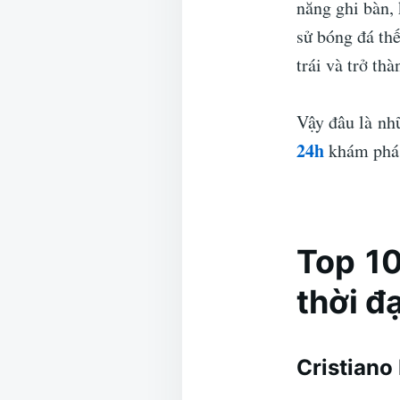
năng ghi bàn,
sử bóng đá thế
trái và trở t
Vậy đâu là n
24h
khám phá 
Top 10
thời đạ
Cristiano