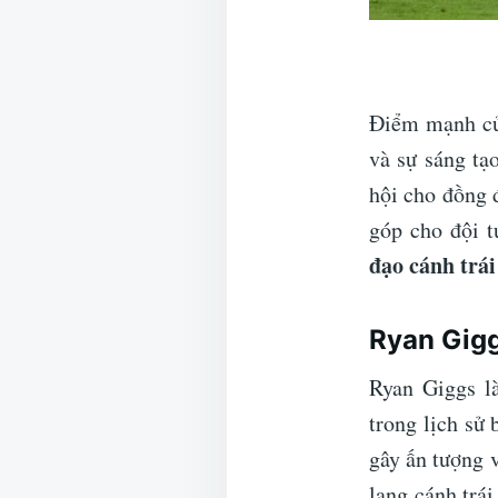
Điểm mạnh củ
và sự sáng tạ
hội cho đồng 
góp cho đội 
đạo cánh trái
Ryan Gig
Ryan Giggs là
trong lịch sử
gây ấn tượng v
lang cánh trá