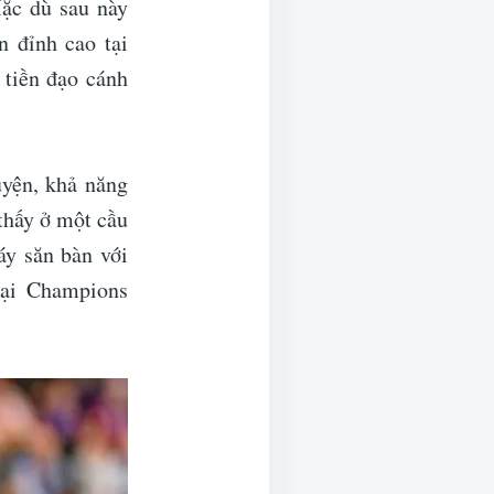
ặc dù sau này
n đỉnh cao tại
 tiền đạo cánh
uyện, khả năng
thấy ở một cầu
áy săn bàn với
tại Champions