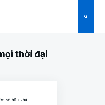
mọi thời đại
còn sở hữu khả