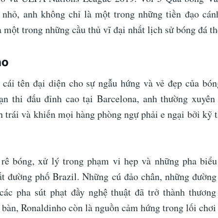
 nhỏ, anh không chỉ là một trong những tiền đạo cánh
 một trong những cầu thủ vĩ đại nhất lịch sử bóng đá th
ho
 cái tên đại diện cho sự ngẫu hứng và vẻ đẹp của bón
ạn thi đấu đỉnh cao tại Barcelona, anh thường xuyên
h trái và khiến mọi hàng phòng ngự phải e ngại bởi kỹ t
rê bóng, xử lý trong phạm vi hẹp và những pha biểu
t đường phố Brazil. Những cú đảo chân, những đường
các pha sút phạt đầy nghệ thuật đã trở thành thương
 bàn, Ronaldinho còn là nguồn cảm hứng trong lối chơi