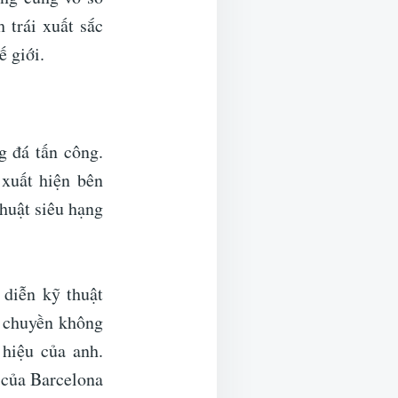
 trái xuất sắc
ế giới.
g đá tấn công.
 xuất hiện bên
huật siêu hạng
 diễn kỹ thuật
 chuyền không
 hiệu của anh.
 của Barcelona