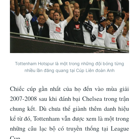
Tottenham Hotspur là một trong những đội bóng từng
nhiều lần đăng quang tại Cúp Liên đoàn Anh
Chiếc cúp gần nhất của họ đến vào mùa giải
2007-2008 sau khi đánh bại Chelsea trong trận
chung kết. Dù chưa thể giành thêm danh hiệu
kể từ đó, Tottenham vẫn được xem là một trong
những câu lạc bộ có truyền thống tại League
Cup.