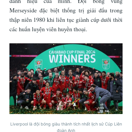
danh hiệu của mình. Đội bóng vùng
Merseyside đặc biệt thống trị giải đấu trong
thập niên 1980 khi liên tục giành cúp dưới thời
các huấn luyện viên huyền thoại.
Liverpool là đội bóng giàu thành tích nhất lịch sử Cúp Liên
đoàn Anh