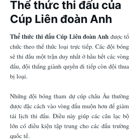
Thể thức thi đấu của
Cúp Liên đoàn Anh
Thể thức thi đấu Cúp Liên đoàn Anh
được tổ
chức theo thể thức loại trực tiếp. Các đội bóng
sẽ thi đấu một trận duy nhất ở hầu hết các vòng
đấu, đội thắng giành quyền đi tiếp còn đội thua
bị loại.
Những đội bóng tham dự cúp châu Âu thường
được đặc cách vào vòng đấu muộn hơn để giảm
tải lịch thi đấu. Điều này giúp các câu lạc bộ
lớn có điều kiện tập trung cho các đấu trường
quốc tế.