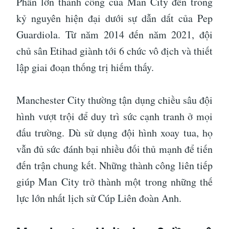
Phần lớn thành công của Man City đến trong
kỷ nguyên hiện đại dưới sự dẫn dắt của Pep
Guardiola. Từ năm 2014 đến năm 2021, đội
chủ sân Etihad giành tới 6 chức vô địch và thiết
lập giai đoạn thống trị hiếm thấy.
Manchester City thường tận dụng chiều sâu đội
hình vượt trội để duy trì sức cạnh tranh ở mọi
đấu trường. Dù sử dụng đội hình xoay tua, họ
vẫn đủ sức đánh bại nhiều đối thủ mạnh để tiến
đến trận chung kết. Những thành công liên tiếp
giúp Man City trở thành một trong những thế
lực lớn nhất lịch sử Cúp Liên đoàn Anh.