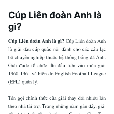
Cúp Liên đoàn Anh là
gì?
Cúp Liên đoàn Anh là gì?
Cúp Liên đoàn Anh
là giải đấu cúp quốc nội dành cho các câu lạc
bộ chuyên nghiệp thuộc hệ thống bóng đá Anh.
Giải được tổ chức lần đầu tiên vào mùa giải
1960-1961 và hiện do English Football League
(EFL) quản lý.
Tên gọi chính thức của giải thay đổi nhiều lần
theo nhà tài trợ. Trong những năm gần đây, giải