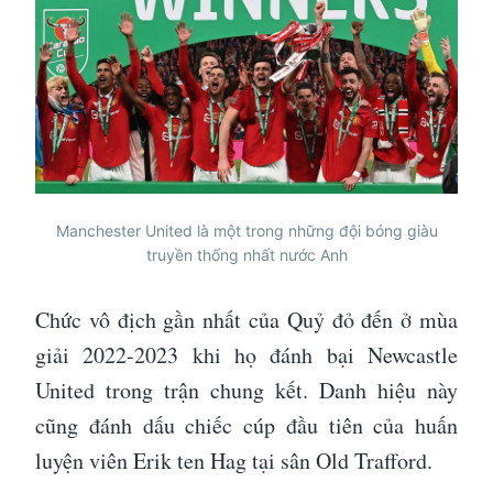
Manchester United là một trong những đội bóng giàu
truyền thống nhất nước Anh
Chức vô địch gần nhất của Quỷ đỏ đến ở mùa
giải 2022-2023 khi họ đánh bại Newcastle
United trong trận chung kết. Danh hiệu này
cũng đánh dấu chiếc cúp đầu tiên của huấn
luyện viên Erik ten Hag tại sân Old Trafford.