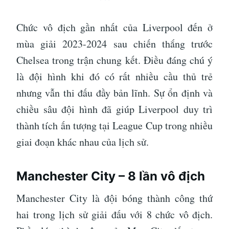
Chức vô địch gần nhất của Liverpool đến ở
mùa giải 2023-2024 sau chiến thắng trước
Chelsea trong trận chung kết. Điều đáng chú ý
là đội hình khi đó có rất nhiều cầu thủ trẻ
nhưng vẫn thi đấu đầy bản lĩnh. Sự ổn định và
chiều sâu đội hình đã giúp Liverpool duy trì
thành tích ấn tượng tại League Cup trong nhiều
giai đoạn khác nhau của lịch sử.
Manchester City – 8 lần vô địch
Manchester City là đội bóng thành công thứ
hai trong lịch sử giải đấu với 8 chức vô địch.