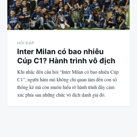
HỎI ĐÁP
Inter Milan có bao nhiêu
Cúp C1? Hành trình vô địch
Khi nhắc đến câu hỏi “Inter Milan có bao nhiêu Cúp
C1”, người hâm mộ không chỉ quan tâm đến con số
thống kê mà còn muốn hiểu rõ hành trình đầy cảm
xúc phía sau những chức vô địch danh giá đó.