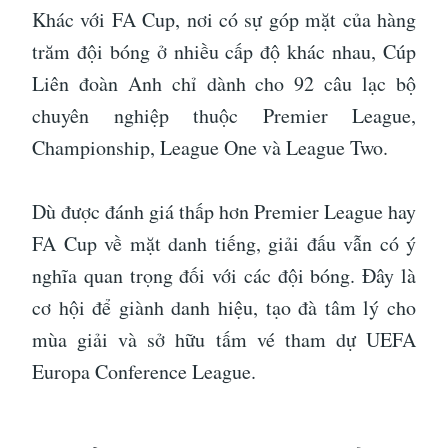
Khác với FA Cup, nơi có sự góp mặt của hàng
trăm đội bóng ở nhiều cấp độ khác nhau, Cúp
Liên đoàn Anh chỉ dành cho 92 câu lạc bộ
chuyên nghiệp thuộc Premier League,
Championship, League One và League Two.
Dù được đánh giá thấp hơn Premier League hay
FA Cup về mặt danh tiếng, giải đấu vẫn có ý
nghĩa quan trọng đối với các đội bóng. Đây là
cơ hội để giành danh hiệu, tạo đà tâm lý cho
mùa giải và sở hữu tấm vé tham dự UEFA
Europa Conference League.