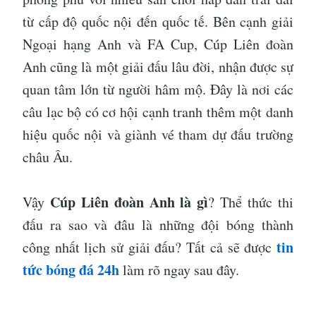
từ cấp độ quốc nội đến quốc tế. Bên cạnh giải
Ngoại hạng Anh và FA Cup, Cúp Liên đoàn
Anh cũng là một giải đấu lâu đời, nhận được sự
quan tâm lớn từ người hâm mộ. Đây là nơi các
câu lạc bộ có cơ hội cạnh tranh thêm một danh
hiệu quốc nội và giành vé tham dự đấu trường
châu Âu.
Cúp Liên đoàn Anh là gì
Vậy
? Thể thức thi
đấu ra sao và đâu là những đội bóng thành
tin
công nhất lịch sử giải đấu? Tất cả sẽ được
tức bóng đá 24h
làm rõ ngay sau đây.