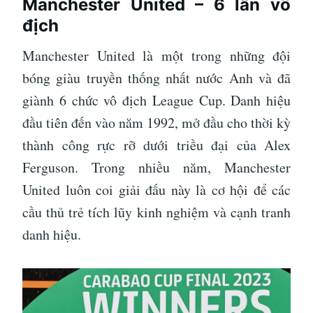
Manchester United – 6 lần vô
địch
Manchester United là một trong những đội
bóng giàu truyền thống nhất nước Anh và đã
giành 6 chức vô địch League Cup. Danh hiệu
đầu tiên đến vào năm 1992, mở đầu cho thời kỳ
thành công rực rỡ dưới triều đại của Alex
Ferguson. Trong nhiều năm, Manchester
United luôn coi giải đấu này là cơ hội để các
cầu thủ trẻ tích lũy kinh nghiệm và cạnh tranh
danh hiệu.