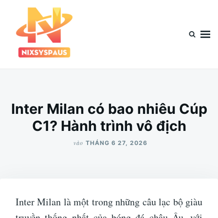
Nhảy
Tìm
đến
kiếm
nội
cho:
dung
Inter Milan có bao nhiêu Cúp
C1? Hành trình vô địch
vào
THÁNG 6 27, 2026
Inter Milan là một trong những câu lạc bộ giàu
truyền thống nhất của bóng đá châu Âu, với