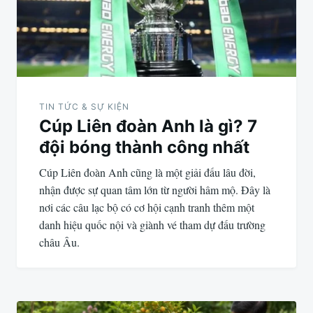
viết
TIN TỨC & SỰ KIỆN
Cúp Liên đoàn Anh là gì? 7
đội bóng thành công nhất
Cúp Liên đoàn Anh cũng là một giải đấu lâu đời,
nhận được sự quan tâm lớn từ người hâm mộ. Đây là
nơi các câu lạc bộ có cơ hội cạnh tranh thêm một
danh hiệu quốc nội và giành vé tham dự đấu trường
châu Âu.